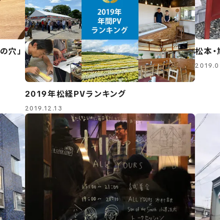
の穴」
松本・
2019.0
2019年松経PVランキング
2019.12.13