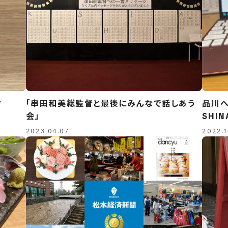
ク
「串田和美総監督と最後にみんなで話しあう
品川へ
会」
SHIN
2023.04.07
2022.1