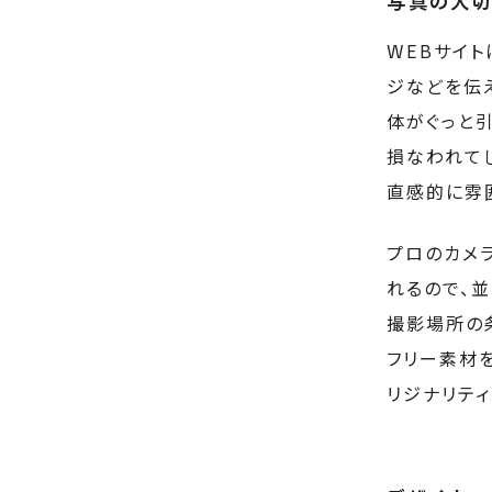
写真の大切
WEBサイ
ジなどを伝
体がぐっと
損なわれて
直感的に雰囲
プロのカメ
れるので、
撮影場所の
フリー素材
リジナリテ