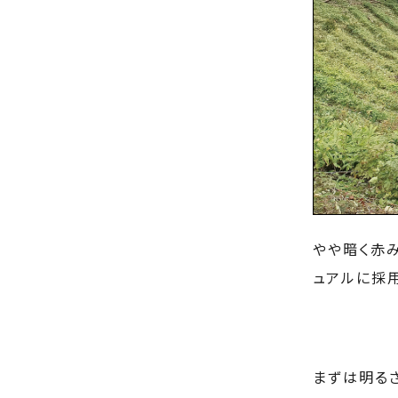
やや暗く赤
ュアルに採
まずは明る